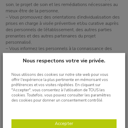
soin, le projet de soin et les remédiations nécessaires au
mieux-être de la personne,
– Vous promouvez des orientations d’individualisation des
prises en charge à visée préventive et/ou curative auprès
des personnels de l’établissement, des autres parties
prenantes et des autres partenaires du projet
personnalisé,
– Vous informez les personnels à la connaissance des
troubles psychologiques et intellectuels des personnes.
Nous respectons votre vie privée.
-Animer des formations de sensibilisation auprès de
l’équipe.
Nous utilisons des cookies sur notre site web pour vous
offrir l'expérience la plus pertinente en mémorisant vos
Profil
préférences et vos visites répétées. En cliquant sur
"Accepter", vous consentez à l'utilisation de TOUS les
cookies. Toutefois, vous pouvez consulter les paramètres
Votre profil : Vous êtes titulaire d'un diplôme d'Etat de
des cookies pour donner un consentement contrôlé.
Docteur en Médecine complété d'un diplôme d'étude
spécialisé en psychiatrie et santé mentale. Vous attestez
d'une première expérience réussie dans le champ du
Accepter
handicap et dans l'accompagnement d'un public spécialisé.