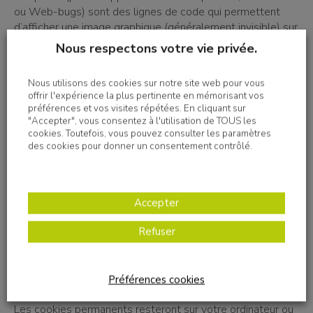
ou Web-bugs) sont des lignes de code qui permettent
d’afficher une image graphique (généralement invisible) sur
une page Web ou dans un email.
Nous respectons votre vie privée.
Les redirections permettent de rendre une page Web
Nous utilisons des cookies sur notre site web pour vous
disponible sous plusieurs adresses de page
offrir l'expérience la plus pertinente en mémorisant vos
préférences et vos visites répétées. En cliquant sur
(URL). Lorsqu’un navigateur ouvre une URL de redirection,
"Accepter", vous consentez à l'utilisation de TOUS les
cookies. Toutefois, vous pouvez consulter les paramètres
une page avec une URL différente est ouverte.
des cookies pour donner un consentement contrôlé.
Combien de temps les cookies sont-ils
conservés sur mon appareil?
Accepter
Refuser
La durée pendant laquelle un cookie restera sur votre
ordinateur ou votre appareil mobile sera différente selon
qu’il s’agit d’un cookie « permanent » ou « de session ».
Les cookies de session ne resteront sur votre appareil
Préférences cookies
uniquement le temps de votre navigation.
Les cookies permanents resteront sur votre ordinateur ou