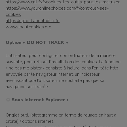
https://www.cnil.fr/fr/cookies-les-outils-pour-les-maitriser
https://www.youronlinechoices.com/fr/controler-ses-
cookies
https://optout.aboutads.info
www.aboutcookies.org
Option « DO NOT TRACK »
L’utilisateur peut configurer son ordinateur de la manière
suivante, pour refuser l’installation des cookies. La fonction
« ne pas me pister » consiste à inclure, dans l’en-tête http
envoyée par le navigateur Internet, un indicateur
avertissant que l’utilisateur ne souhaite pas que sa
navigation soit tracée.
Sous Internet Explorer :
Onglet outil (pictogramme en forme de rouage en haut à
droite) / options internet.