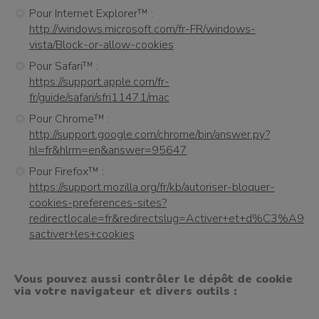
Pour Internet Explorer™ :
http://windows.microsoft.com/fr-FR/windows-
vista/Block-or-allow-cookies
Pour Safari™ :
https://support.apple.com/fr-
fr/guide/safari/sfri11471/mac
Pour Chrome™ :
http://support.google.com/chrome/bin/answer.py?
hl=fr&hlrm=en&answer=95647
Pour Firefox™ :
https://support.mozilla.org/fr/kb/autoriser-bloquer-
cookies-preferences-sites?
redirectlocale=fr&redirectslug=Activer+et+d%C3%A9
sactiver+les+cookies
Vous pouvez aussi contrôler le dépôt de cookie
via votre navigateur et divers outils :