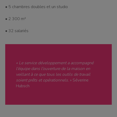
• 5 chambres doubles et un studio
• 2 300 m²
• 32 salariés
« Le service développement a accompagné
l’équipe dans l’ouverture de la maison en
veillant à ce que tous les outils de travail
soient prêts et opérationnels.
» Séverine
Hubsch