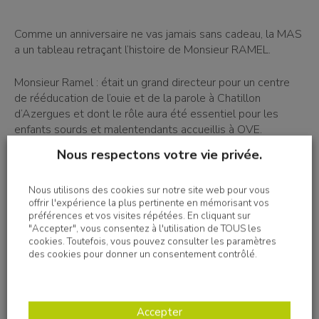
Comme un anniversaire ne vas jamais sans cadeau, la MAS
a un tableau retraçant l’histoire de Monsieur RAMEL.
Monsieur Ramel : était un grand directeur pour un centre
de rééducation de l’ouie et de la parole à Chatillon
d’Azergues et dont le rôle aura été essentiel pour les
enfants sourds et malentendants accueillis à OVE.
Nous respectons votre vie privée.
Nous utilisons des cookies sur notre site web pour vous
offrir l'expérience la plus pertinente en mémorisant vos
préférences et vos visites répétées. En cliquant sur
"Accepter", vous consentez à l'utilisation de TOUS les
cookies. Toutefois, vous pouvez consulter les paramètres
des cookies pour donner un consentement contrôlé.
Accepter