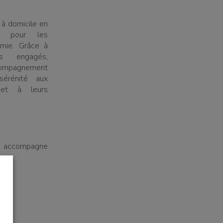
 à domicile en
ne pour les
mie. Grâce à
s engagés,
ccompagnement
érénité aux
 et à leurs
e, accompagne