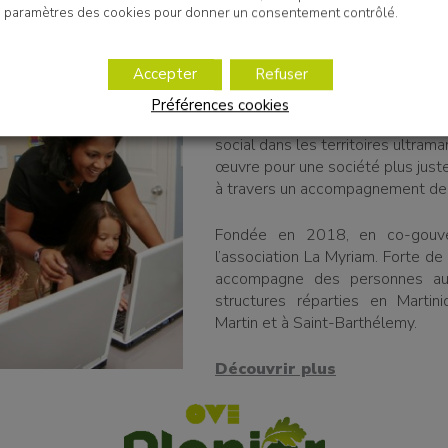
paramètres des cookies pour donner un consentement contrôlé.
Accepter
Refuser
OVE Caraïbes est une association
Préférences cookies
but de développer le secteur soc
social dans les territoires ultramar
œuvre pour une société plus juste
à travers un accompagnement de 
Fondée en 2018, en co-gouv
l’association La Myriam. Forte de
accompagne des personnes a
structures réparties en Martini
Martin et à Saint-Barthélemy.
Découvrir plus