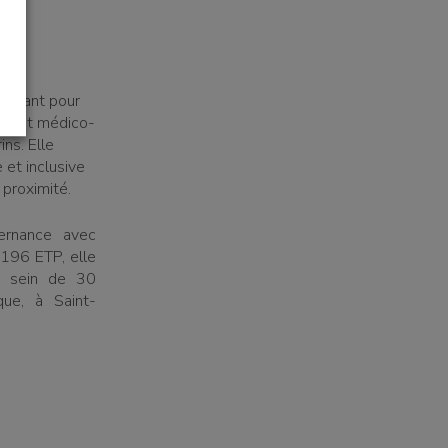
 ayant pour
ial et médico-
ins. Elle
 et inclusive
proximité.
ernance avec
 196 ETP, elle
u sein de 30
que, à Saint-