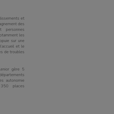
lissements et
pagnement des
t personnes
notamment les
ppuie sur une
’accueil et le
es de troubles
enior gère 5
(départements
es autonomie
 350 places