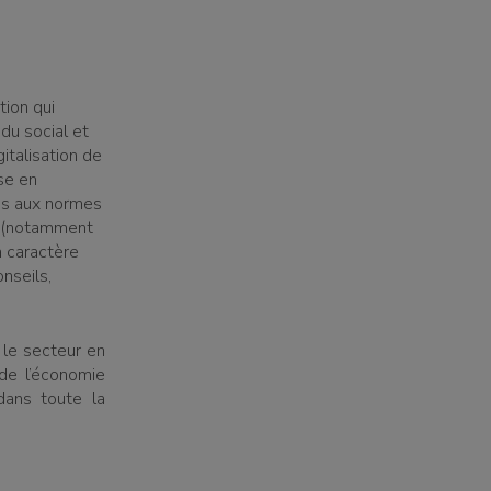
tion qui
du social et
italisation de
se en
ns aux normes
s (notamment
à caractère
nseils,
 le secteur en
de l’économie
dans toute la