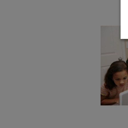
un établissement
un donateur
candidature spontanée