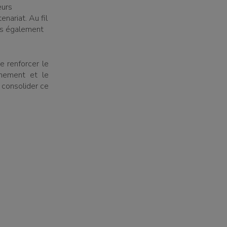
eurs
nariat. Au fil
ais également
e renforcer le
nnement et le
 consolider ce