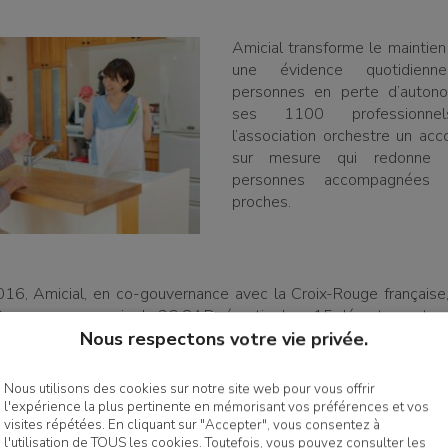
Amicial transforme le maintien
une évidence quotidien
personnes en perte d’autono
ses 1100 professionnel
l’association orchestre un a
sur mesure qui redonne s
personnes accompagnées
proches.
16, Amicial, en co-gouvernance avec la Croix-Rouge français
0 personnes au sein de 26 SAD répartis dans 15 départements.
Nous respectons votre vie privée.
lus
Nous utilisons des cookies sur notre site web pour vous offrir
l'expérience la plus pertinente en mémorisant vos préférences et vos
visites répétées. En cliquant sur "Accepter", vous consentez à
l'utilisation de TOUS les cookies. Toutefois, vous pouvez consulter les