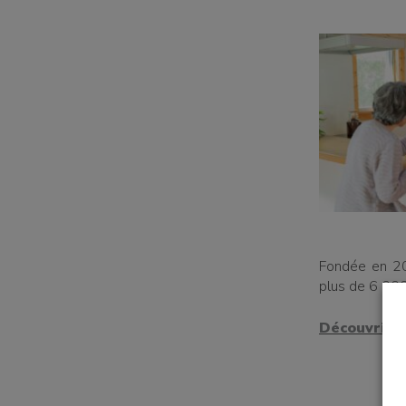
un bénévole
Fondée en 20
plus de 6 00
une famille
Découvrir p
t à l'emploi