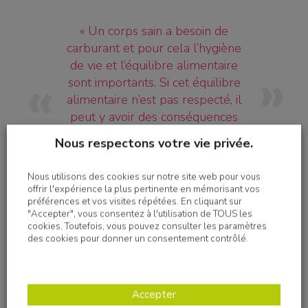
« Un corps sain a besoin de
carburant et pour cela l’hygiène
de vie et l’équilibre alimentaire
sont importants. Si cet équilibre
alimentaire n’est pas respecté, il
peut y avoir des conséquences
telles que certaines maladies
Nous respectons votre vie privée.
chroniques, du surpoids ou autres
difficultés… »
Nous utilisons des cookies sur notre site web pour vous
offrir l'expérience la plus pertinente en mémorisant vos
préférences et vos visites répétées. En cliquant sur
"Accepter", vous consentez à l'utilisation de TOUS les
cookies. Toutefois, vous pouvez consulter les paramètres
des cookies pour donner un consentement contrôlé.
Les résidents ont abordé les différents facteurs qui
influencent l’alimentation et la santé en insistant sur les
habitudes alimentaires.
Accepter