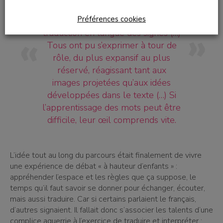
beau moment de partage, allant
Préférences cookies
bien au delà d’une simple
traduction en langue des signes (…)
Tous ont pu s’exprimer à tour de
rôle, du plus expansif au plus
réservé, réagissant tant aux
images projetées qu’aux idées
développées dans le texte (…) Si
l’apprentissage des mots peut être
difficile, leur œil comprends vite.
L’idée tout au long du parcours était finalement de vivre
une expérience de débat « à hauteur d’enfants » :
appréhender l’espace et les règles que ça suppose, le
temps qu’il faut savoir se donner pour échanger, écouter,
mais aussi traduire. Car si certains parlaient le français,
d’autres signaient. Il fallait donc s’associer les talents d’une
complice aguerrie à l’exercice de traduire et interpréter :