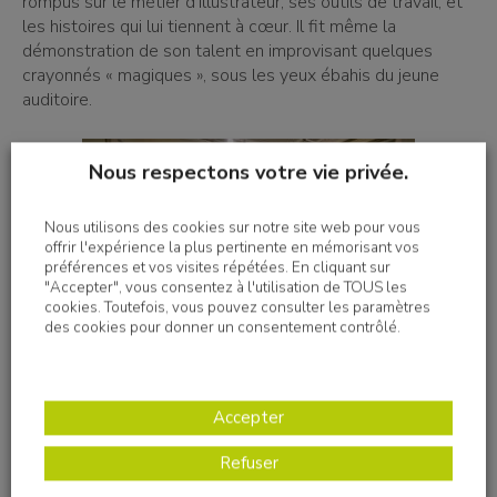
rompus sur le métier d’illustrateur, ses outils de travail, et
les histoires qui lui tiennent à cœur. Il fit même la
démonstration de son talent en improvisant quelques
crayonnés « magiques », sous les yeux ébahis du jeune
auditoire.
Nous respectons votre vie privée.
Nous utilisons des cookies sur notre site web pour vous
offrir l'expérience la plus pertinente en mémorisant vos
préférences et vos visites répétées. En cliquant sur
"Accepter", vous consentez à l'utilisation de TOUS les
cookies. Toutefois, vous pouvez consulter les paramètres
des cookies pour donner un consentement contrôlé.
Accepter
Cette lecture de l’album « Ta peau
Refuser
contre la mienne » a été un très