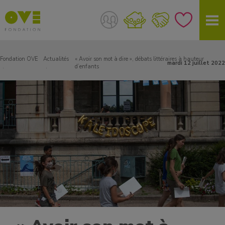
Fondation OVE
Actualités
« Avoir son mot à dire », débats littéraires à hauteur
mardi 12 juillet 2022
d’enfants