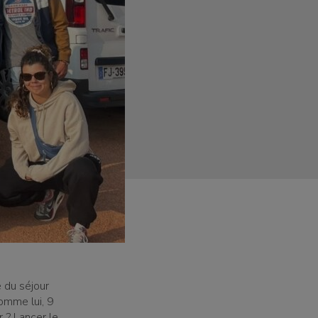
ue du séjour
omme lui, 9
r ? Lancer le