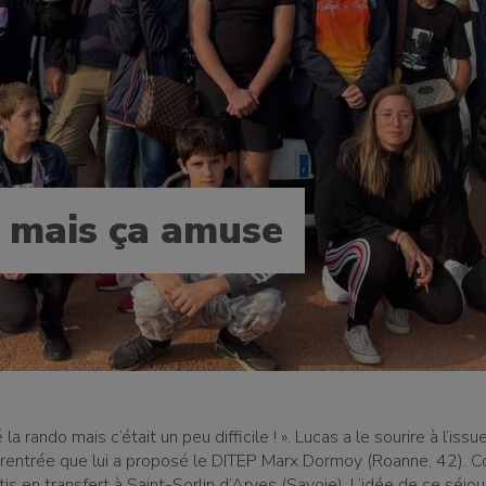
 mais ça amuse
é la rando mais c’était un peu difficile ! ». Lucas a le sourire à l’iss
entrée que lui a proposé le DITEP Marx Dormoy (Roanne, 42). C
is en transfert à Saint-Sorlin d’Arves (Savoie). L’idée de ce séjou