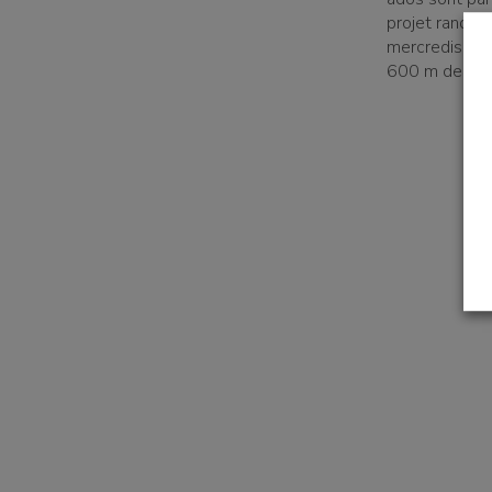
une famille
projet randon
mercredis. Au
600 m de déni
t à l'emploi
un établissement
un donateur