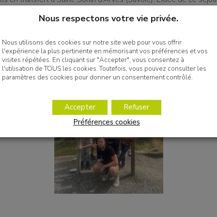
née qui a lieu toute l’année, avec des marches dans les environs
Nous respectons votre vie privée.
tre objectif, changer de décor et alimenter la cohésion de group
velé positif, ça forge une équipe !
Nous utilisons des cookies sur notre site web pour vous offrir
l'expérience la plus pertinente en mémorisant vos préférences et vos
visites répétées. En cliquant sur "Accepter", vous consentez à
l'utilisation de TOUS les cookies. Toutefois, vous pouvez consulter les
paramètres des cookies pour donner un consentement contrôlé.
Accepter
Refuser
Préférences cookies