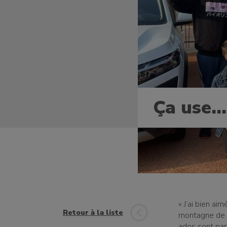
Ça use…
un bénévole
« J’ai bien aim
Retour à la liste
montagne de r
ados sont part