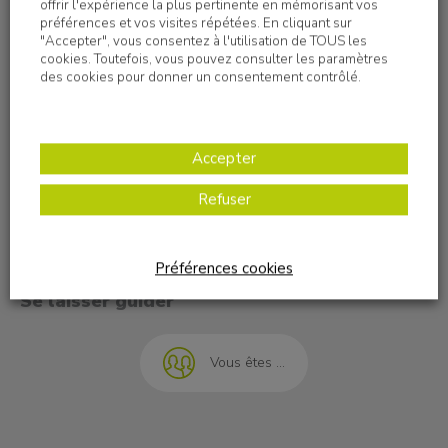
offrir l'expérience la plus pertinente en mémorisant vos
préférences et vos visites répétées. En cliquant sur
"Accepter", vous consentez à l'utilisation de TOUS les
cookies. Toutefois, vous pouvez consulter les paramètres
des cookies pour donner un consentement contrôlé.
Nous contacter
OVE - Direction générale
19 rue Marius Grosso
Accepter
69120 Vaulx-en-Velin
Tél. 04 72 07 42 00
Refuser
Nous écrire
t à l'emploi
Préférences cookies
Se laisser guider
Vous êtes ...