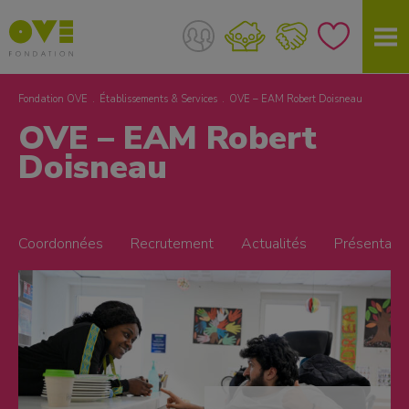
Fondation OVE
Établissements & Services
OVE – EAM Robert Doisneau
OVE – EAM Robert
Doisneau
Coordonnées
Recrutement
Actualités
Présentatio