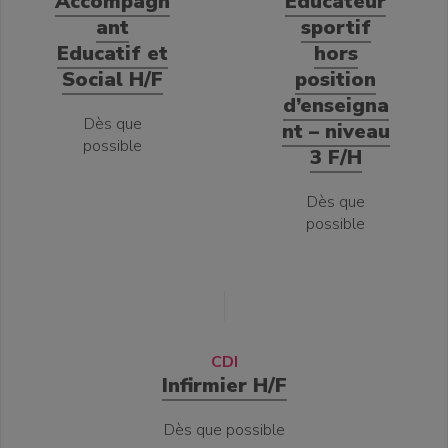
Accompagn
Educateur
ant
sportif
Educatif et
hors
Social H/F
position
d’enseigna
Dès que
nt – niveau
possible
3 F/H
Dès que
possible
CDI
Infirmier H/F
Dès que possible