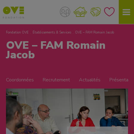
Fondation OVE
Établissements & Services
OVE – FAM Romain Jacob
OVE – FAM Romain
Jacob
Coordonnées
Recrutement
Actualités
Présentatio