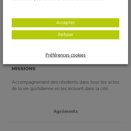
accidentées de la vie.
Ce foyer accueille tout au long de l’année des
Accepter
personnes en situation de handicap dont l’état
nécessite l’aide d’une tierce personne dans
Refuser
l’ensemble des actes de la vie quotidienne, assortie
d’une surveillance et de soins constants.
L’ouverture de cet établissement en 2017 s’inscrit
dans la réhabilitation d’un ancien site hospitalier.
Préférences cookies
MISSIONS
Accompagnement des résidents dans tous les actes
de la vie quotidienne en les incluant dans la cité.
Agréments