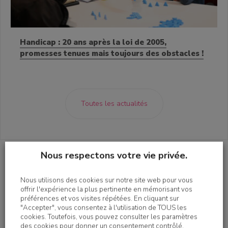
Handicap : 20 ans après la loi de 2005,
promesses tenues mais toujours des obstacles !
Toutes les actualités
Nous respectons votre vie privée.
Présentation
Nous utilisons des cookies sur notre site web pour vous
offrir l'expérience la plus pertinente en mémorisant vos
préférences et vos visites répétées. En cliquant sur
Le Foyer d’accueil médicalisé (FAM) du site Saint-
"Accepter", vous consentez à l'utilisation de TOUS les
Michel (Paris 15e) accueille 38 personnes, souffrant
cookies. Toutefois, vous pouvez consulter les paramètres
de maladie chronique évolutive et invalidante ou
des cookies pour donner un consentement contrôlé.