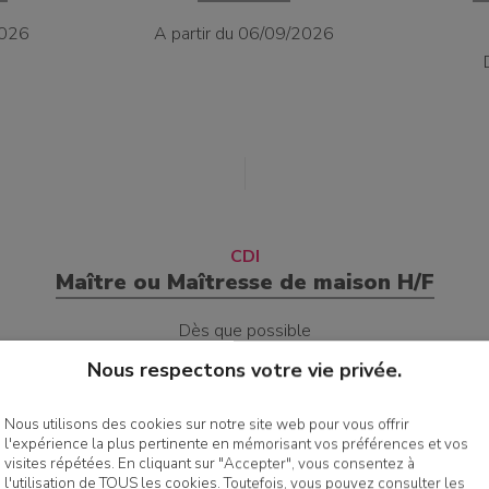
2026
A partir du 06/09/2026
CDI
Maître ou Maîtresse de maison H/F
Dès que possible
Nous respectons votre vie privée.
Nous utilisons des cookies sur notre site web pour vous offrir
l'expérience la plus pertinente en mémorisant vos préférences et vos
Candidature libre
Devenir bénévole
visites répétées. En cliquant sur "Accepter", vous consentez à
l'utilisation de TOUS les cookies. Toutefois, vous pouvez consulter les