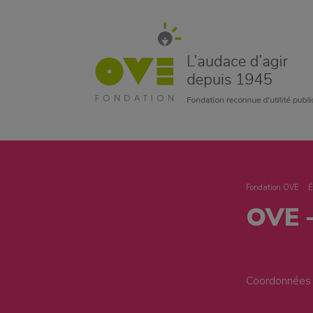
Fondation OVE
É
OVE –
Coordonnées