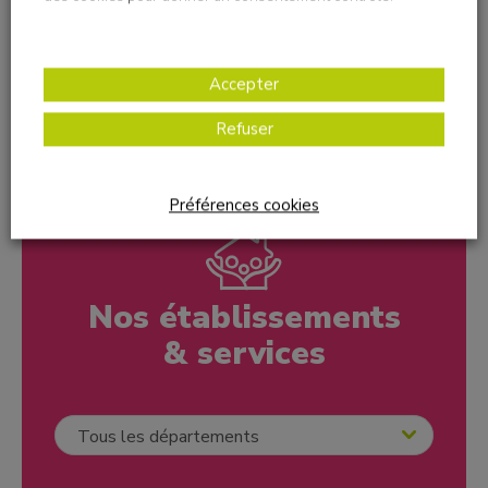
+
Accepter
−
Refuser
Leaflet
| ©
OpenStreetMap
contributors
Préférences cookies
Nos établissements
& services