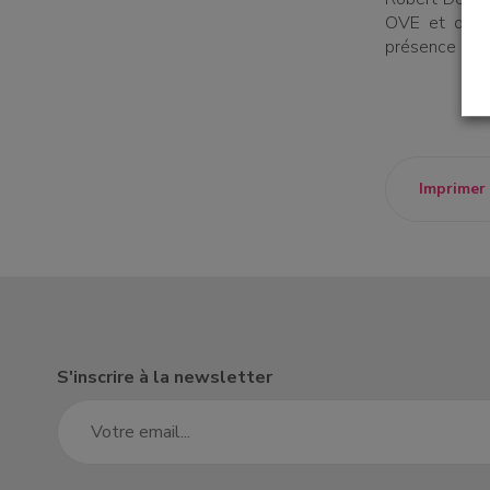
OVE et du Co
présence de s
un établissement
Imprimer
un donateur
candidature spontanée
S'inscrire à la newsletter