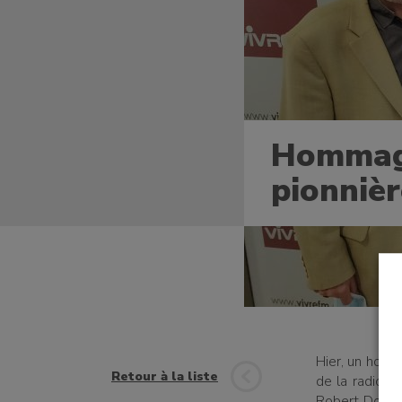
Hommage
un bénévole
pionniè
une famille
Hier
, un homm
t à l'emploi
Retour à la liste
de la radio V
Robert Doisne