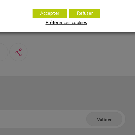
nseil de Surveillance d’Anphi – Vivre FM a salué la mémoi
on mari, Patrick et de sa sœur, Martine, qui ont dévoilé une plaq
Accepter
Refuser
Préférences cookies