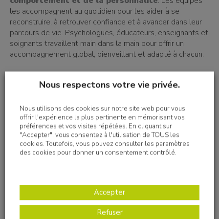
comportement et de la personnalité
. Les équipes
les accompagnent au quotidien pour les aider à se
reconstruire, à retrouver confiance et à avancer dans leur
parcours de vie. Psychologues, éducateurs, enseignants et
soignants travaillent main dans la main pour offrir un
accompagnement global, bienveillant et adapté à chacun.
Plusieurs postes à pourvoir
Nous respectons votre vie privée.
Ce Job Dating sera l’occasion de rencontrer nos équipes et
Nous utilisons des cookies sur notre site web pour vous
d’échanger sur plusieurs postes ouverts au sein du DITEP :
offrir l'expérience la plus pertinente en mémorisant vos
préférences et vos visites répétées. En cliquant sur
"Accepter", vous consentez à l'utilisation de TOUS les
Agent de service (F/H)
cookies. Toutefois, vous pouvez consulter les paramètres
des cookies pour donner un consentement contrôlé.
Éducateurs spécialisés (F/H)
Moniteurs éducateurs (F/H)
Psychologues (F/H)
Accepter
Vous êtes diplômé(e) ou en cours de formation ? Vous
Refuser