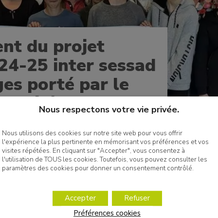
nt du projet
24-25 inter sessad
ges porté par le
Galilée -Challans
Nous respectons votre vie privée.
Nous utilisons des cookies sur notre site web pour vous offrir
l'expérience la plus pertinente en mémorisant vos préférences et vos
visites répétées. En cliquant sur "Accepter", vous consentez à
l'utilisation de TOUS les cookies. Toutefois, vous pouvez consulter les
paramètres des cookies pour donner un consentement contrôlé.
Accepter
Refuser
Préférences cookies