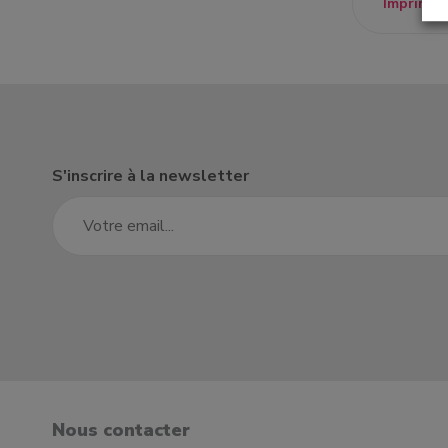
Imprimer
un établissement
un donateur
S'inscrire à la newsletter
candidature spontanée
Nous contacter