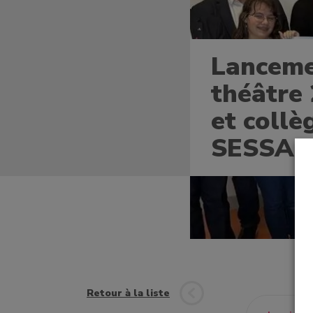
Lanceme
un bénévole
théâtre 
et collè
SESSAD 
une famille
t à l'emploi
Retour à la liste