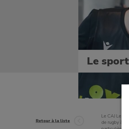
un bénévole
Le spor
une famille
Le CAJ Les Vil
t à l'emploi
Retour à la liste
de rugby à to
particulièreme