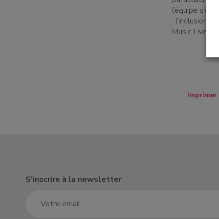
l’équipe s’en
: l’inclusion 
Music Live du
un établissement
Imprimer
un donateur
candidature spontanée
S'inscrire à la newsletter