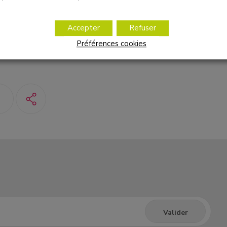
traîne même avec les Blue Lyon’s de Saint-Genis-Laval. Leur objec
et la participation de l’équipe unifiée Villanelles/Blue Lyon’s, au pr
Accepter
Refuser
 13 mai prochain au Palais des sports de Lyon Gerland.
Préférences cookies