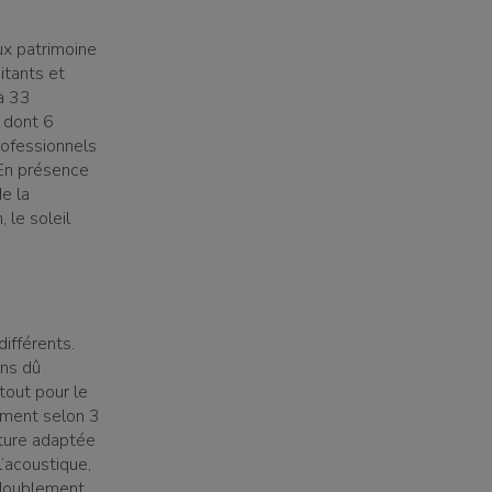
ux patrimoine
itants et
jà 33
s dont 6
rofessionnels
 En présence
e la
 le soleil
ifférents.
ons dû
tout pour le
iment selon 3
cture adaptée
l’acoustique,
édoublement