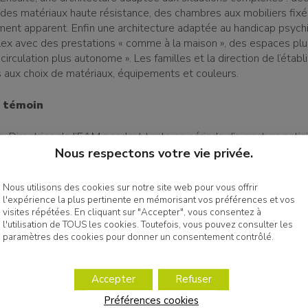
des matériaux haute résistance, des chambres aux mobiliers fixé
ent apparent. Enfin une architecture adaptée au handicap psychi
lex avec des prestations « comme à la maison », des espaces plu
circulation plus autonome ». Les familles et la direction de l’étab
 aux choix de matériaux, équipements et couleurs.
 témoin
e, Directrice de l’EAM pendant toute sa période d’ouverture antic
 choisit de partir en retraite bien méritée après cette belle ouver
Nous respectons votre vie privée.
 pas manqué de la remercier. Elle passe le relais à Amour-Nathan
teur qui avait déjà assuré un remplacement de congé maternité 
Nous utilisons des cookies sur notre site web pour vous offrir
 de Montanay
l'expérience la plus pertinente en mémorisant vos préférences et vos
visites répétées. En cliquant sur "Accepter", vous consentez à
l'utilisation de TOUS les cookies. Toutefois, vous pouvez consulter les
paramètres des cookies pour donner un consentement contrôlé.
Accepter
Refuser
Préférences cookies