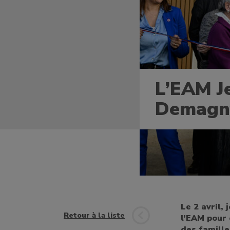
L’EAM J
Demagny
Le 2 avril,
Retour à la liste
l’EAM pour 
des famille