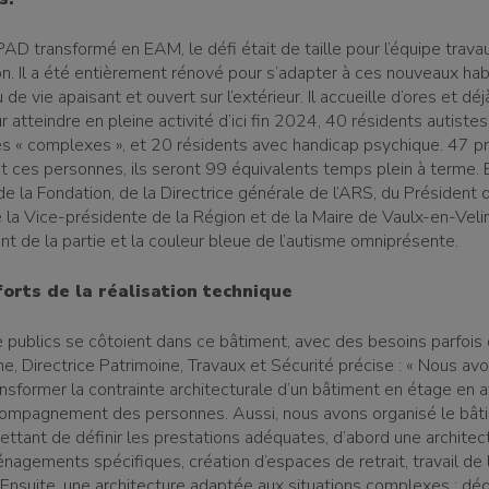
AD transformé en EAM, le défi était de taille pour l’équipe trava
on. Il a été entièrement rénové pour s’adapter à ces nouveaux hab
u de vie apaisant et ouvert sur l’extérieur. Il accueille d’ores et dé
r atteindre en pleine activité d’ici fin 2024, 40 résidents autiste
tes « complexes », et 20 résidents avec handicap psychique. 47 p
ces personnes, ils seront 99 équivalents temps plein à terme.
e la Fondation, de la Directrice générale de l’ARS, du Président d
la Vice-présidente de la Région et de la Maire de Vaulx-en-Velin,
nt de la partie et la couleur bleue de l’autisme omniprésente.
forts de la réalisation technique
e publics se côtoient dans ce bâtiment, avec des besoins parfois d
e, Directrice Patrimoine, Travaux et Sécurité précise : « Nous av
ransformer la contrainte architecturale d’un bâtiment en étage en a
ccompagnement des personnes. Aussi, nous avons organisé le bât
mettant de définir les prestations adéquates, d’abord une archite
nagements spécifiques, création d’espaces de retrait, travail de 
. Ensuite, une architecture adaptée aux situations complexes : d