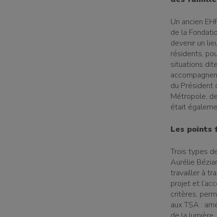
Un ancien EHP
de la Fondati
devenir un lie
résidents, pou
situations di
accompagnent 
du Président d
Métropole, de 
était égaleme
Les points 
Trois types d
Aurélie Bézian
travailler à t
projet et l’a
critères, per
aux TSA : amé
de la lumière