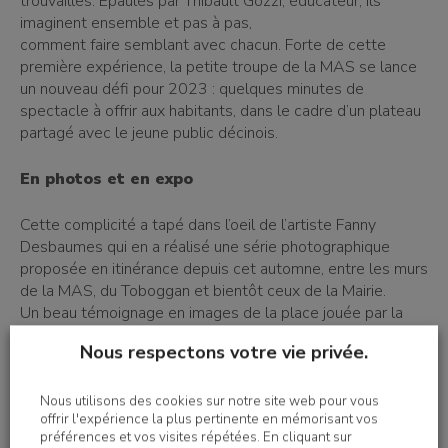
trouvailles. Epaulés par Thibault Gozzi, éducateur, ils
imaginent ensemble et pas à pas,
comment faire semblant avec chacun. Forte de cette
première expérience, la petite troupe de la MAS se lance
un nouveau défi pour 2023 : quelques minutes de
spectacle à offrir aux habitants, dans le cadre d’un plateau
partagé avec le jeune public décinois.
En photos et en expo
Cette complicité a tapé dans l’oeil de l’artiste Fanny
Desbaumes qui en a réalisé une série photographique
proposée en itinérance depuis cet automne, entre les murs
de la MAS, du Toboggan et bientôt ceux de la Mairie.
Un beau témoignage en images de la place jouée par la
culture dans ce territoire 100% inclusif. Car cette
Nous respectons votre vie privée.
ouverture culturelle ne s’arrête pas à notre petite troupe.
Nous utilisons des cookies sur notre site web pour vous
offrir l'expérience la plus pertinente en mémorisant vos
préférences et vos visites répétées. En cliquant sur