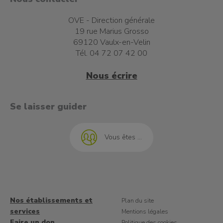
OVE - Direction générale
19 rue Marius Grosso
69120 Vaulx-en-Velin
Tél. 04 72 07 42 00
Nous écrire
t à l'emploi
Se laisser guider
Vous êtes ...
Nos établissements et
Plan du site
services
Mentions légales
Faire un don
Politique des cookies