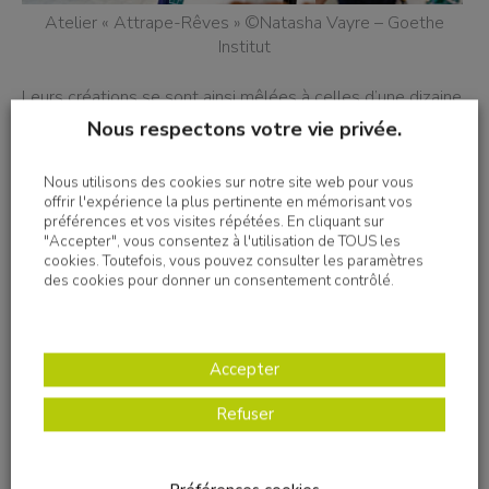
Atelier « Attrape-Rêves » ©Natasha Vayre – Goethe
Institut
Leurs créations se sont ainsi mêlées à celles d’une dizaine
d’autres personnes qu’ils ont pu retrouver à l’occasion du
Nous respectons votre vie privée.
vernissage le soir même.
Nous utilisons des cookies sur notre site web pour vous
offrir l'expérience la plus pertinente en mémorisant vos
Si on mesure l’implication au
préférences et vos visites répétées. En cliquant sur
"Accepter", vous consentez à l'utilisation de TOUS les
silence pendant la séance, tout
cookies. Toutefois, vous pouvez consulter les paramètres
porte à croire que le sujet et le
des cookies pour donner un consentement contrôlé.
lieu étaient inspirants. Ajoutez à
ces ingrédients, la chaleur de
l’accueil au plaisir de la rencontre,
Accepter
et pour finir un vernissage où les
résidents ont pu partager un verre
Refuser
et montrer leur œuvre toute
fraîche… Ils n’ont désormais qu’une