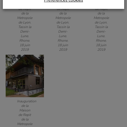
Préférences cookies
Maison
Maison
Maison
de Repit
de Repit
de Repit
de la
de la
de la
Metropole
Metropole
Metropole
de Lyon.
de Lyon.
de Lyon.
Tassin la
Tassin la
Tassin la
Demi-
Demi-
Demi-
Lune.
Lune.
Lune.
Rhone.
Rhone.
Rhone.
18 juin
18 juin
18 juin
2019
2019
2019
Inauguration
de la
Maison
de Repit
de la
Metropole