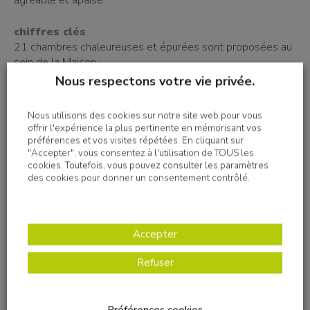
agréable et apaisé.
chiffres clés
21 chambres chaleureuses et épurées sont proposées au
sein de la Maison :
• 5 chambres pédiatriques
Nous respectons votre vie privée.
• 10 chambres adultes
• 5 chambres pour les proches aidants
Nous utilisons des cookies sur notre site web pour vous
• 1 appartement familial
offrir l'expérience la plus pertinente en mémorisant vos
• 30 professionnels
préférences et vos visites répétées. En cliquant sur
• 80 bénévoles de l’Association Jeanne Coeur
"Accepter", vous consentez à l'utilisation de TOUS les
cookies. Toutefois, vous pouvez consulter les paramètres
des cookies pour donner un consentement contrôlé.
Accepter
Refuser
Inauguration
Inauguration
Inauguration
de la
de la
de la