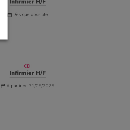
Infirmier H/F
Dès que possible
CDI
Infirmier H/F
A partir du 31/08/2026