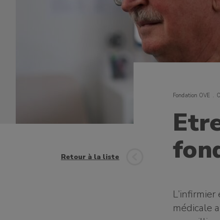
Fondation OVE
O
Etre
fon
Retour à la liste
L’infirmier
médicale a