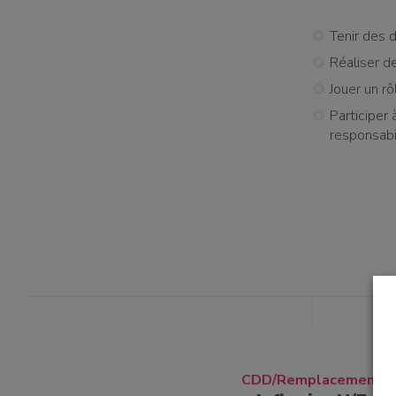
Tenir des 
Réaliser d
Jouer un rô
Participer
responsabi
un bénévole
une famille
CDD/Remplacement
t à l'emploi