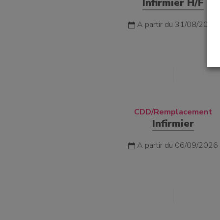
Infirmier H/F
A partir du 31/08/2026
un établissement
CDD/Remplacement
un donateur
Infirmier
A partir du 06/09/2026
candidature spontanée