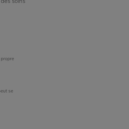
r des soins
a propre
peut se