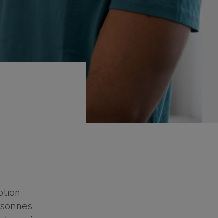
ption
ersonnes