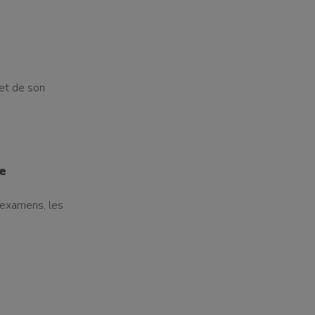
 et de son
e
 examens, les