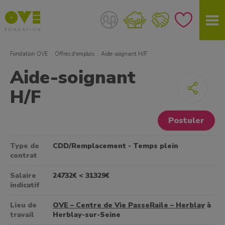
Fondation OVE
Offres d'emplois
Aide-soignant H/F
Aide-soignant
H/F
Postuler
Type de
CDD/Remplacement - Temps plein
contrat
Salaire
24732€ < 31329€
indicatif
Lieu de
OVE – Centre de Vie PasseRaile – Herblay
à
travail
Herblay-sur-Seine