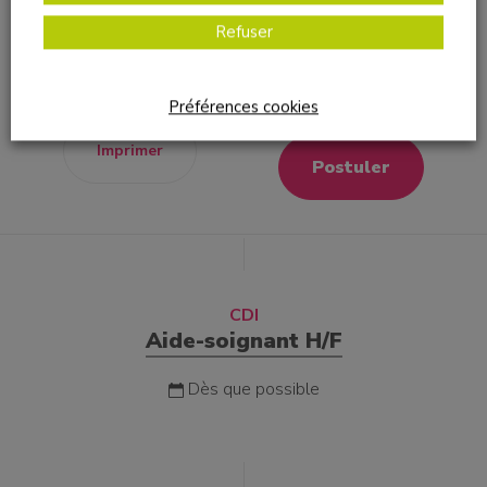
valeurs d'entraide, de respect et d'innovation. Votre
Refuser
empathie, votre rigueur et votre esprit d'équipe feront de
vous un pilier de notre mission.
Préférences cookies
Imprimer
Postuler
CDI
Aide-soignant H/F
Dès que possible