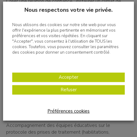
Créer une relation de confiance : instaurer un climat de
bien-être et d¿écoute, tout en apportant soutien et
Nous respectons votre vie privée.
réconfort aux personnes accompagnées et à leurs
proches.
Nous utilisons des cookies sur notre site web pour vous
offrir l'expérience la plus pertinente en mémorisant vos
Travailler en équipe pluridisciplinaire : collaborer avec les
préférences et vos visites répétées. En cliquant sur
"Accepter", vous consentez à l'utilisation de TOUS les
autres professionnels de santé, éducatifs et pédagogiques
cookies. Toutefois, vous pouvez consulter les paramètres
et participer activement à l¿élaboration du projet
des cookies pour donner un consentement contrôlé.
personnalisé du jeune accompagné.
Participation aux cliniques, concertations autour du projet
du jeune¿
Accepter
Refuser
Personne référente en matière de santé pour l¿équipe.
Recueillir les déclarations d¿incidents des professionnels
(salariés de la structure)
Préférences cookies
Accompagnement des équipes éducatives sur le
protocole des prises de traitement (habilitations,