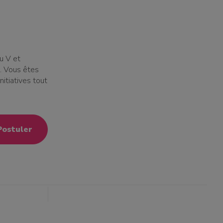
u V et
. Vous êtes
itiatives tout
Postuler