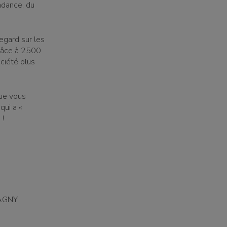
ndance, du
regard sur les
râce à 2500
ciété plus
que vous
qui a «
 !
MAGNY.