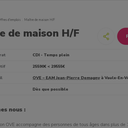
ffres d'emplois
Maître de maison H/F
e de maison H/F
rat
CDI - Temps plein
tif
25590€ < 29555€
il
OVE – EAM Jean-Pierre Demagny
à Vaulx-En-V
Dès que possible
es nous :
ion OVE accompagne des personnes de tous âges dans plus de