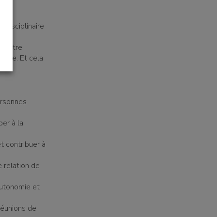
idisciplinaire
. Notre
place. Et cela
ersonnes
per à la
t contribuer à
e relation de
autonomie et
réunions de