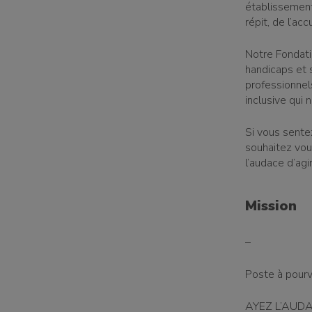
établissement
répit, de l’acc
Notre Fondatio
handicaps et
professionnel
inclusive qui 
Si vous sente
souhaitez vou
l’audace d’agi
Mission
–
Poste à pourv
AYEZ L’AUDA