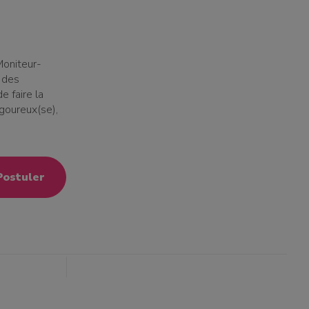
oniteur-
r des
e faire la
igoureux(se),
Postuler