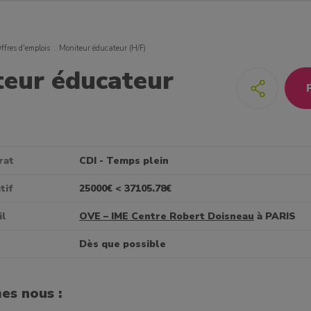
ffres d'emplois
Moniteur éducateur (H/F)
teur éducateur
rat
CDI - Temps plein
tif
25000€ < 37105.78€
il
OVE – IME Centre Robert Doisneau
à PARIS
Dès que possible
es nous :