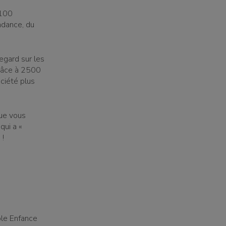
 100
ndance, du
regard sur les
râce à 2500
ciété plus
que vous
qui a «
 !
ôle Enfance