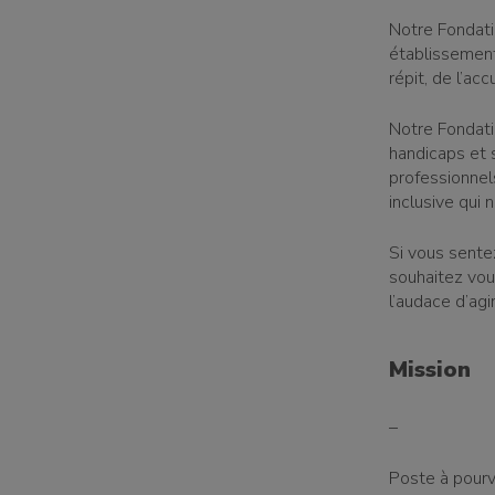
Notre Fondat
établissement
répit, de l’acc
Notre Fondatio
handicaps et
professionnel
inclusive qui 
Si vous sente
souhaitez vou
l’audace d’agi
Mission
–
Poste à pourv