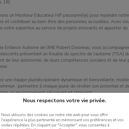
s 18)
ons un Moniteur Educateur H/F passionné(e) pour rejoindre notr
aire et contribuer au bien-être des personnes accueillies. Avec no
e votre expertise au service de projets innovants et apporter du
ôle Enfance Autisme de l’IME Robert Doisneau, vous accompagne
olescents présentant un trouble du spectre de l’autisme (TSA) d
 de leur autonomie, de leurs compétences sociales et de leur pa
enne.
z une équipe pluridisciplinaire dynamique et bienveillante, mobil
 commun : permettre à chaque jeune de révéler son potentiel et d
dans un environnement sécurisant et stimulant.
Nous respectons votre vie privée.
NS
 les enfants et adolescents dans les différents temps de leur 
Nous utilisons des cookies sur notre site web pour vous offrir
r autonomie et leur bien-être.
l'expérience la plus pertinente en mémorisant vos préférences et vos
œuvre les projets personnalisés d’accompagnement en tenant c
visites répétées. En cliquant sur "Accepter", vous consentez à