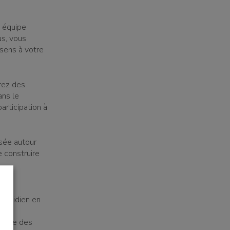
e équipe
us, vous
 sens à votre
rez des
ans le
rticipation à
isée autour
e construire
quotidien en
ompte des