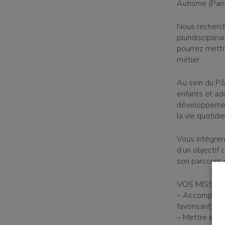
Autisme (Pari
Nous recherch
pluridisciplin
pourrez mettr
métier.
Au sein du P
enfants et ad
développement
un bénévole
la vie quotidi
Vous intégrere
d’un objectif
son parcours 
une famille
VOS MISSIO
– Accompagner
favorisant leu
– Mettre en 