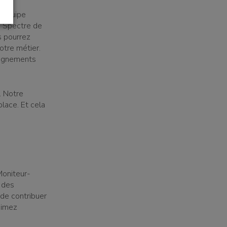
e équipe
du Spectre de
s pourrez
otre métier.
mpagnements
. Notre
place. Et cela
oniteur-
r des
 de contribuer
 aimez