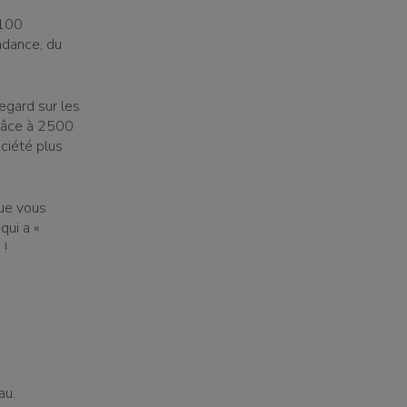
 100
ndance, du
regard sur les
râce à 2500
ciété plus
que vous
qui a «
 !
au.