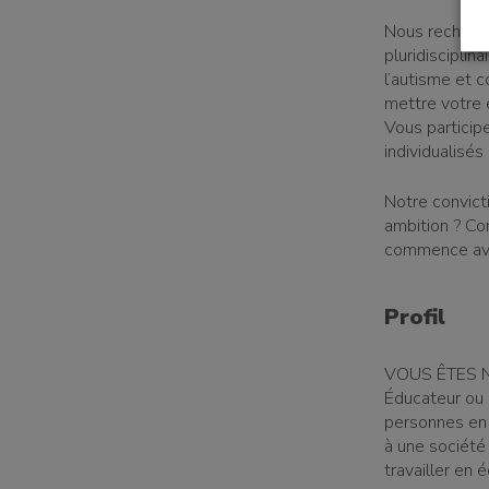
Nous recherch
un établissement
pluridiscipli
l’autisme et 
mettre votre 
Vous particip
individualisés
un donateur
Notre convict
ambition ? Con
commence av
candidature spontanée
Profil
VOUS ÊTES NO
Éducateur ou 
personnes en 
à une société 
travailler en