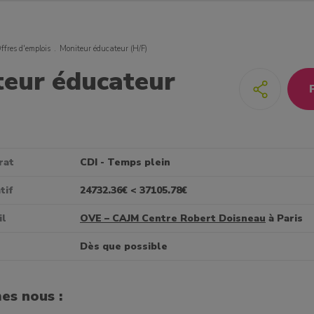
ffres d'emplois
Moniteur éducateur (H/F)
teur éducateur
rat
CDI - Temps plein
tif
24732.36€ < 37105.78€
il
OVE – CAJM Centre Robert Doisneau
à Paris
Dès que possible
es nous :