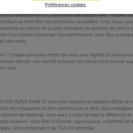
Préférences cookies
ons un Moniteur Educateur H/F passionné(e) pour rejoindre notr
naire pour l’ouverture d’un CAJM dédié aux adultes avec Troubles 
contribuer au bien-être des personnes accueillies. Avec nous, vou
expertise au service de projets innovants et apporter du sens à v
erez à la création d’un projet éducatif innovant, avec des acco
 et structurés.
ion ? Chaque personne mérite de vivre avec dignité et autonomie
struire demain, une société inclusive, où chacun peut trouver sa 
ec vous.
TRE PERLE RARE SI Vous êtes titulaire du Diplôme d'État de M
d'un titre équivalent et êtes animé(e) par le désir d'accompagne
situation de handicap. Vous avez à cœur de faire la différence et
plus inclusive. Vous êtes à l'écoute, rigoureux(se), créatif(ve) et
 équipe. Une connaissance du TSA est attendue.