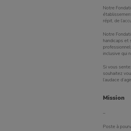
Notre Fondat
établissement
répit, de l’acc
Notre Fondatio
handicaps et
professionnel
inclusive qui 
Si vous sente
souhaitez vou
l’audace d’agi
Mission
–
Poste à pourvo