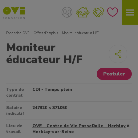
Fondation OVE
Offres d'emplois
Moniteur éducateur H/F
Moniteur
éducateur H/F
Postuler
Type de
CDI - Temps plein
contrat
Salaire
24732€ < 37105€
indicatif
Lieu de
OVE – Centre de Vie PasseRaile – Herblay
à
travail
Herblay-sur-Seine