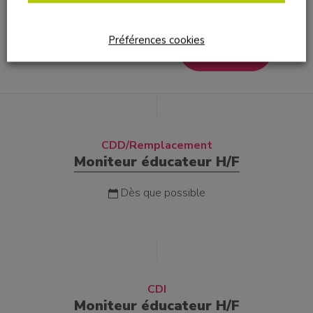
Imprimer
Préférences cookies
Postuler
CDD/Remplacement
Moniteur éducateur H/F
Dès que possible
CDI
Moniteur éducateur H/F