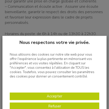
pour garantir une prise en charge globale et cohérente.
– Communication et écoute active : Assurer une écoute
bienveillante, garantir le respect des droits des personnes
et favoriser leur expression dans le cadre de projets
personnalisés.
Horaires du poste: de 6h à 14h ou de 13h30 à 22h30.
Roulement sur 4 semaines.
Nous respectons votre vie privée.
Profil
Nous utilisons des cookies sur notre site web pour vous
offrir l'expérience la plus pertinente en mémorisant vos
préférences et vos visites répétées. En cliquant sur
VOUS ÊTES NOTRE PERLE RARE SI Vous êtes titulaire du
"Accepter", vous consentez à l'utilisation de TOUS les
Diplôme d'État de Moniteur-Éducateur ou d'un titre
cookies. Toutefois, vous pouvez consulter les paramètres
des cookies pour donner un consentement contrôlé.
équivalent et êtes animé(e) par le désir d'accompagner
des personnes en situation de handicap ou en difficulté
sociale. Vous avez à cœur de faire la différence et de
contribuer à une société plus inclusive. Vous êtes à
Accepter
l'écoute, rigoureux(se), créatif(ve) et aimez travailler en
équipe.
Refuser