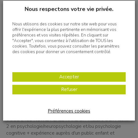
leur vie psychique.
Nous respectons votre vie privée.
– Évaluation et suivi : Diagnostiquer les situations
psychiques, ajuster la thérapeutique et réaliser des bilans
psychologiques détaillés.
Nous utilisons des cookies sur notre site web pour vous
– Accompagnement personnalisé : Mener des entretiens
offrir l'expérience la plus pertinente en mémorisant vos
préférences et vos visites répétées. En cliquant sur
individuels et collectifs, en construisant des dispositifs
"Accepter", vous consentez à l'utilisation de TOUS les
d’intervention adaptés, tant préventifs que curatifs.
cookies. Toutefois, vous pouvez consulter les paramètres
– Travail en équipe : Collaborer étroitement avec les autres
des cookies pour donner un consentement contrôlé.
professionnels, rédiger des rapports et participer
activement à la co-construction des projets personnalisés.
– Dynamique partenariale : Renforcer les liens avec les
Accepter
acteurs externes (réseaux, écoles, etc.) et intervenir dans
les différents lieux de vie des personnes.
Refuser
Profil
Préférences cookies
VOUS ÊTES NOTRE PERLE RARE SI : Titulaire d'un Master
2 en psychologie/neuropsychologie et/ou psychologie
cognitive + expérience auprès d'un public enfant et