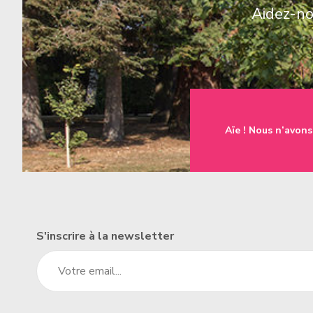
Aidez-nou
une famille
t à l'emploi
Aïe ! Nous n’avons
un établissement
S'inscrire à la newsletter
un donateur