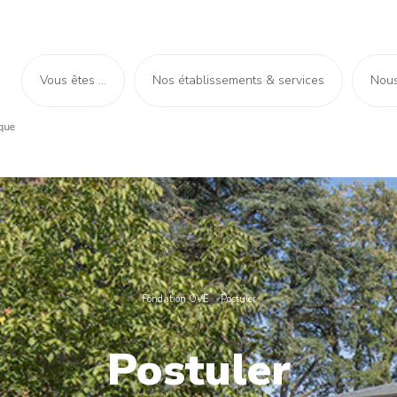
Vous êtes ...
Nos établissements & services
Nous
Fondation OVE
Postuler
Postuler