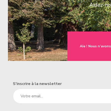
Aidez-nou
une famille
t à l'emploi
Aïe ! Nous n’avons
un établissement
S'inscrire à la newsletter
un donateur