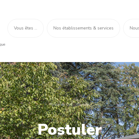
Vous êtes ...
Nos établissements & services
Nous
Fondation OVE
Postuler
Postuler