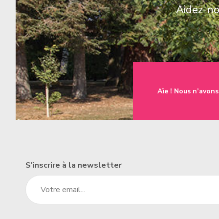
Aidez-nou
une famille
t à l'emploi
Aïe ! Nous n’avons
un établissement
S'inscrire à la newsletter
un donateur