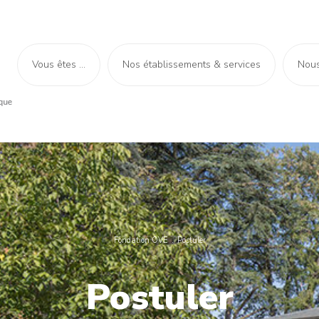
Vous êtes ...
Nos établissements & services
Nous
Fondation OVE
Postuler
Postuler