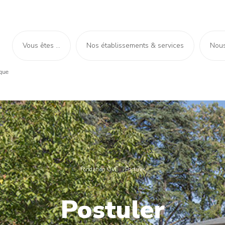
Vous êtes ...
Nos établissements & services
Nous
Fondation OVE
Postuler
Postuler