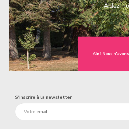
Aidez-nou
une famille
t à l'emploi
Aïe ! Nous n’avons
un établissement
S'inscrire à la newsletter
un donateur