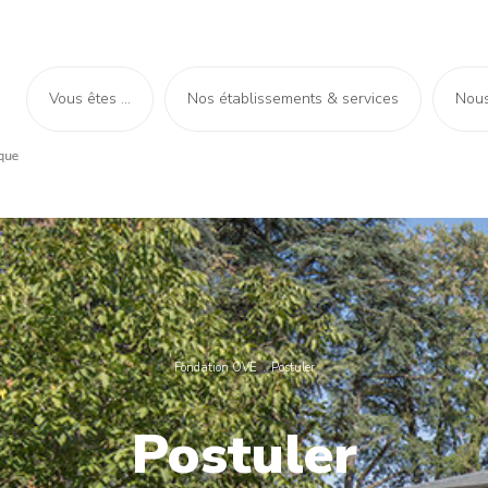
Vous êtes ...
Nos établissements & services
Nous
Fondation OVE
Postuler
Postuler