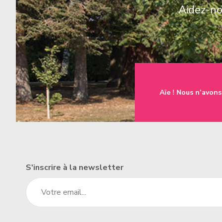
Aidez-nou
une famille
t à l'emploi
Aïe ! Nous n’avons
un établissement
S'inscrire à la newsletter
un donateur