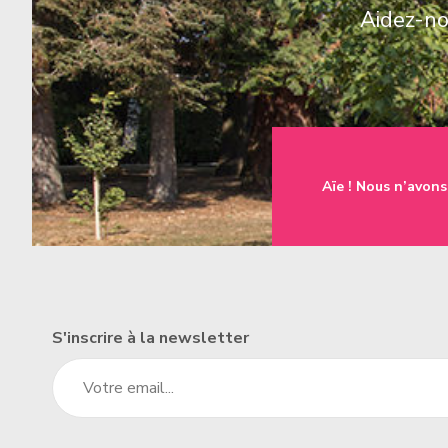
Aidez-nou
une famille
t à l'emploi
Aïe ! Nous n’avons
un établissement
S'inscrire à la newsletter
un donateur