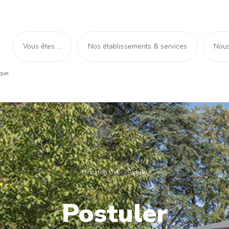
Vous êtes ...
Nos établissements & services
Nous
Fondation OVE
Postuler
Postuler