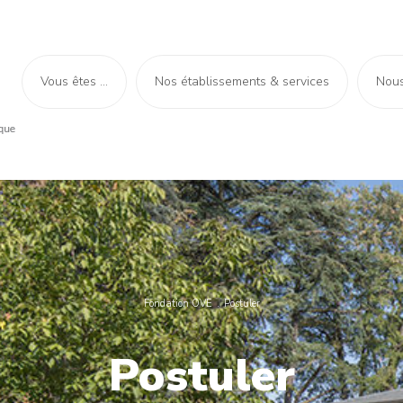
Vous êtes ...
Nos établissements & services
Nous
Fondation OVE
Postuler
Postuler