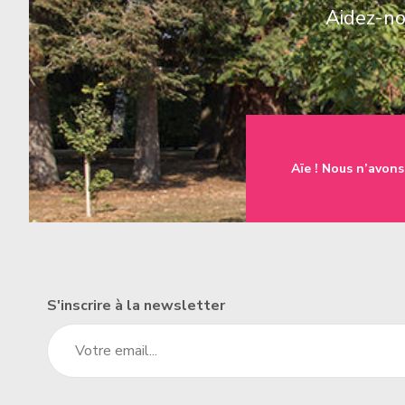
Aidez-nou
une famille
t à l'emploi
Aïe ! Nous n’avons
un établissement
S'inscrire à la newsletter
un donateur