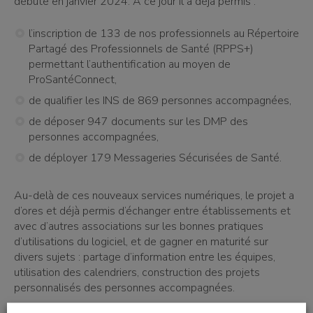
débuté en janvier 2024. À ce jour il a déjà permis :
l’inscription de 133 de nos professionnels au Répertoire
Partagé des Professionnels de Santé (RPPS+)
permettant l’authentification au moyen de
ProSantéConnect,
de qualifier les INS de 869 personnes accompagnées,
de déposer 947 documents sur les DMP des
personnes accompagnées,
de déployer 179 Messageries Sécurisées de Santé.
Au-delà de ces nouveaux services numériques, le projet a
d’ores et déjà permis d’échanger entre établissements et
avec d’autres associations sur les bonnes pratiques
d’utilisations du logiciel, et de gagner en maturité sur
divers sujets : partage d’information entre les équipes,
utilisation des calendriers, construction des projets
personnalisés des personnes accompagnées.