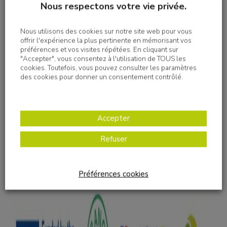
Le projet doit se poursuivre jusqu’en 2026 pour concerner
Nous respectons votre vie privée.
tous les établissements de la Fondation, avec autant de
bénéfices et de progrès en perspectives.
Nous utilisons des cookies sur notre site web pour vous
offrir l'expérience la plus pertinente en mémorisant vos
La Fondation OVE remercie l’ARS Auvergne Rhône-Alpes
préférences et vos visites répétées. En cliquant sur
"Accepter", vous consentez à l'utilisation de TOUS les
et le GCS Sara pour leur soutien et leur accompagnement,
cookies. Toutefois, vous pouvez consulter les paramètres
ainsi que tous nos établissements déjà engagés dans le
des cookies pour donner un consentement contrôlé.
projet : le CMPP René Milliex, DELTA 01, le DIME Guy
Yver, le DIME Henri Salvat, le DIME Jean-Jacques
Rousseau, le DIME Mathis Jeune, le Dispositif Surdité, le
DITEP d’Albertville, l’ESAT Myriade Savoie, le FAM
Accepter
Damien Seguin, le FAM Romain Jacob, le FAM/MAS Les
Refuser
Maisons de Crolles, la MAS Michel Chapuis, la MAS
Robert Ramel.
Préférences cookies