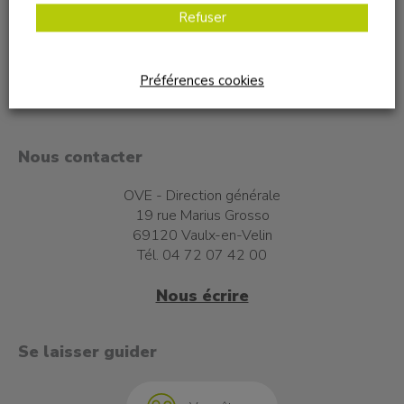
Refuser
Préférences cookies
Nous contacter
OVE - Direction générale
19 rue Marius Grosso
69120 Vaulx-en-Velin
Tél. 04 72 07 42 00
Nous écrire
t à l'emploi
Se laisser guider