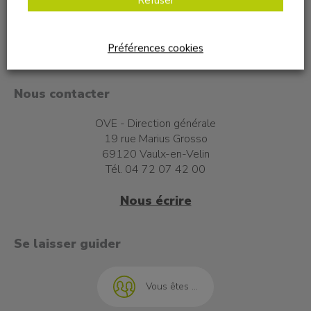
Préférences cookies
Nous contacter
OVE - Direction générale
19 rue Marius Grosso
69120 Vaulx-en-Velin
Tél. 04 72 07 42 00
Nous écrire
t à l'emploi
Se laisser guider
Vous êtes ...