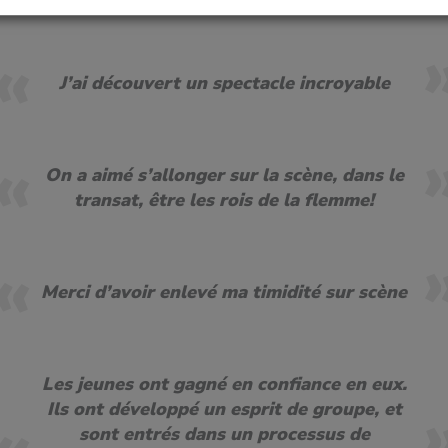
J’ai découvert un spectacle incroyable
On a aimé s’allonger sur la scène, dans le
transat, être les rois de la flemme!
Merci d’avoir enlevé ma timidité sur scène
Les jeunes ont gagné en confiance en eux.
Ils o
nt développé un esprit de groupe, et
s
ont entrés dans un processus de