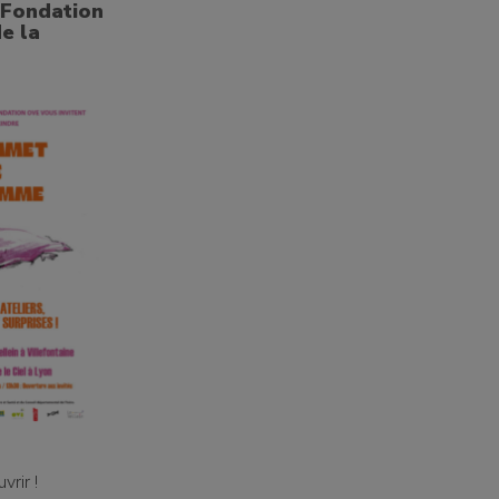
 Fondation
e la
rir !