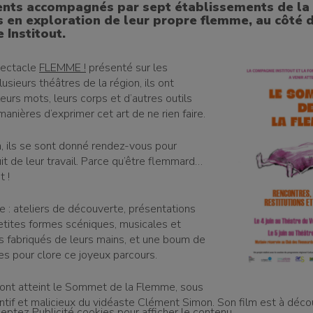
ents accompagnés par sept établissements de la
s en exploration de leur propre flemme, au côté d
 Institout.
pectacle
FLEMME !
présenté sur les
usieurs théâtres de la région, ils ont
eurs mots, leurs corps et d’autres outils
manières d’exprimer cet art de ne rien faire.
n, ils se sont donné rendez-vous pour
uit de leur travail. Parce qu’être flemmard…
t !
: ateliers de découverte, présentations
etites formes scéniques, musicales et
s fabriqués de leurs mains, et une boum de
es pour clore ce joyeux parcours.
 ont atteint le Sommet de la Flemme, sous
ntif et malicieux du vidéaste Clément Simon. Son film est à découv
ceptez
Publicité
cookies pour afficher le contenu.