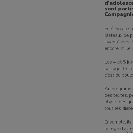
d’adolesc
sont parti
Compagnie
En écho au s
plateaux de pl
inventé avec l
encore, mille 
Les 4 et 5 jui
partager le fr
c’est du boulo
Au programme 
des textes, p
objets design
tous les diabl
Ensemble, ils
le regard atte
Ac