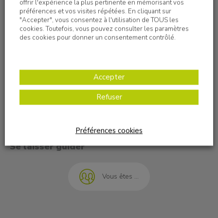
offrir l'expérience la plus pertinente en mémorisant vos
préférences et vos visites répétées. En cliquant sur
"Accepter", vous consentez à l'utilisation de TOUS les
cookies. Toutefois, vous pouvez consulter les paramètres
des cookies pour donner un consentement contrôlé.
Nous contacter
OVE - Direction générale
19 rue Marius Grosso
Accepter
69120 Vaulx-en-Velin
Tél. 04 72 07 42 00
Refuser
Nous écrire
t à l'emploi
Préférences cookies
Se laisser guider
Vous êtes ...