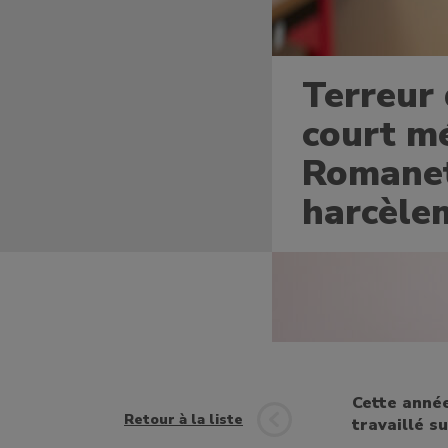
Terreur 
court mé
Romanet
harcèle
Cette année
Retour à la liste
travaillé s
un bénévole