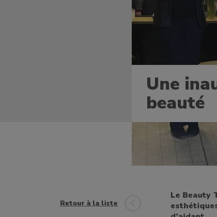
Une ina
beauté
Le Beauty T
Retour à la liste
esthétiques
d’aidant.