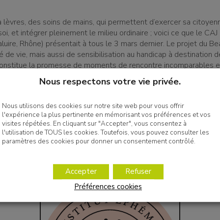
lèvres, des soins de mains, qui permettent d’exercer sa citoyen
oi, et intégrer pleinement le milieu ordinaire ; voici ce que le CAJ
aluire, Rhône) présentait à tous le 3 mars dernier. Le projet du Be
té de vie, mais aussi de sensibilisation au handicap à destination 
constitue la promesse de moments de rencontre incomparables et 
e regard.
Nous respectons votre vie privée.
rofessionnelle
Nous utilisons des cookies sur notre site web pour vous offrir
l'expérience la plus pertinente en mémorisant vos préférences et vos
ent des savoir-faire et des savoir-être remplit également une 
visites répétées. En cliquant sur "Accepter", vous consentez à
ofessionnelle. L’inclusion et le bien-être passent par les activités
l'utilisation de TOUS les cookies. Toutefois, vous pouvez consulter les
paramètres des cookies pour donner un consentement contrôlé.
âce notamment à une salle Snoezelen financée par des partenair
compagnées ont également assuré le service du café et permis
jour reparte avec un souvenir. Une belle journée sous le signe du p
Accepter
Refuser
Préférences cookies