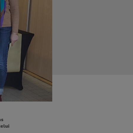
ns
elui