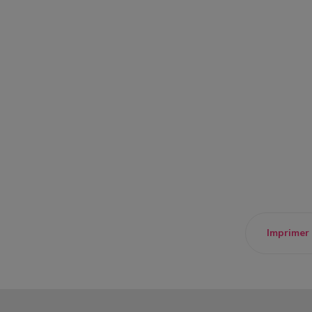
un donateur
candidature spontanée
Imprimer