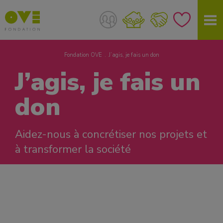
Fondation OVE
J’agis, je fais un don
J’agis, je fais un
don
Aidez-nous à concrétiser nos projets et
à transformer la société