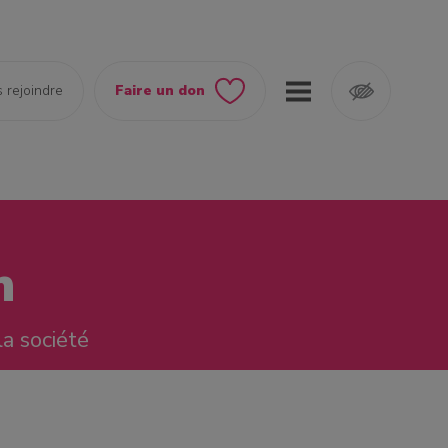
 rejoindre
Faire un don
n
la société