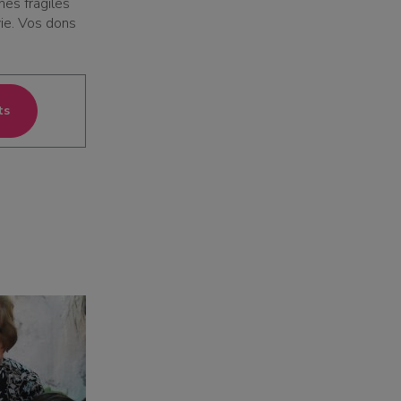
nes fragiles
ie. Vos dons
ts