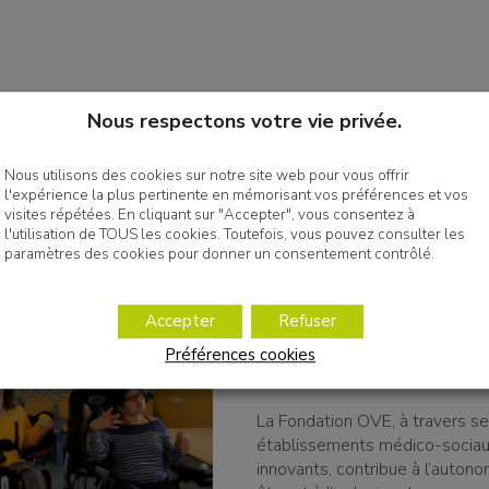
Nous respectons votre vie privée.
Nous utilisons des cookies sur notre site web pour vous offrir
l'expérience la plus pertinente en mémorisant vos préférences et vos
visites répétées. En cliquant sur "Accepter", vous consentez à
l'utilisation de TOUS les cookies. Toutefois, vous pouvez consulter les
paramètres des cookies pour donner un consentement contrôlé.
Soutenir un projet o
établissement au bén
Accepter
Refuser
enfants et adultes e
Préférences cookies
situation de handica
La Fondation OVE, à travers s
établissements médico-sociau
innovants, contribue à l’autono