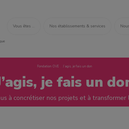
Vous êtes ...
Nos établissements & services
Nous
Fondation OVE
J’agis, je fais un don
J’agis, je fais un do
s à concrétiser nos projets et à transformer 