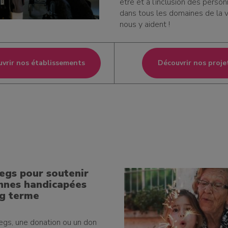
être et à l’inclusion des person
dans tous les domaines de la v
nous y aident !
vrir nos établissements
Découvrir nos proje
legs pour soutenir
nnes handicapées
ng terme
egs, une donation ou un don