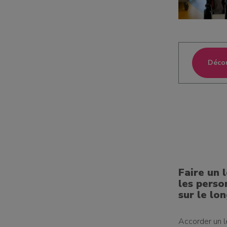
un donateur
candidature spontanée
Décou
Faire un 
les perso
sur le lo
Accorder un l