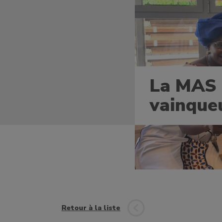
La MAS
vainqueu
Retour à la liste