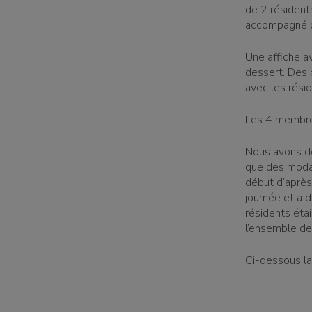
de 2 résident
accompagné d
Une affiche a
candidature spontanée
dessert. Des 
avec les résid
Les 4 membres
Nous avons dé
que des modali
début d’après-
journée et a 
résidents éta
l’ensemble de
Ci-dessous la