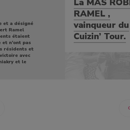
La MAS ROB
RAMEL ,
vainqueur du
e et a désigné
bert Ramel
Cuizin’ Tour.
ents étaient
 et n’ont pas
s résidents et
victoire avec
hiakry et le
C