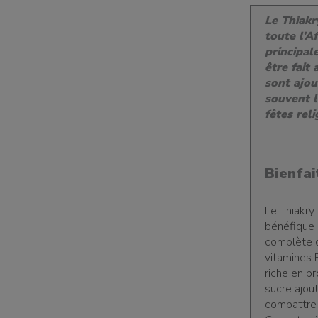
Le Thiakr
toute l’Af
principal
être fait
sont ajo
souvent l
fêtes rel
Bienfa
Le Thiakry 
bénéfique p
complète q
vitamines B
riche en pr
sucre ajou
combattre 