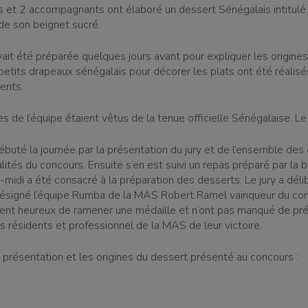
s et 2 accompagnants ont élaboré un dessert Sénégalais intitul
e son beignet sucré.
vait été préparée quelques jours avant pour expliquer les origine
petits drapeaux sénégalais pour décorer les plats ont été réali
ents.
 de l’équipe étaient vêtus de la tenue officielle Sénégalaise. Le
buté la journée par la présentation du jury et de l’ensemble des 
tés du concours. Ensuite s’en est suivi un repas préparé par la b
midi a été consacré à la préparation des desserts. Le jury a déli
désigné l’équipe Rumba de la MAS Robert Ramel vainqueur du con
ient heureux de ramener une médaille et n’ont pas manqué de pré
s résidents et professionnel de la MAS de leur victoire.
 présentation et les origines du dessert présenté au concours :