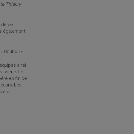
é
le Thiakry
s de ce
sés également
 « Boubou »
équipes ainsi
rasserie. Le
béré en fin de
cours. Les
venir