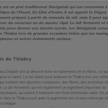
y est un plat traditionnel Sénégalais qui est consommé à
rique de l’Ouest. En Côte d’Ivoire, il est appelé le Dégué. 
ement préparé à partir de semoule de mil, mais il peut é
 avec du couscous ou du manioc râpé. Le lait fermenté et l
utés pour donner une touche sucrée. Les Sénégalais con
e Thiakry lors de grandes occasions telles que les mariag
igieuses et autres événements sociaux.
its
du
Thiakry
(ou Dégué) est un dessert riche en nutriments et en fibres, ce qui
our la santé. Le mil utilisé pour préparer le Thiakry est une céré
ui contient des glucides complexes, des fibres, des protéines e
. Le lait fermenté, qui est également un ingrédient important du T
obiotiques, qui aident à maintenir une flore intestinale saine. De pl
té dans le Thiakry peut aider à augmenter les niveaux d’énergie et
la fatigue.