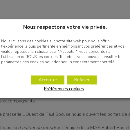
Nous respectons votre vie privée.
Nous utilisons des cookies sur notre site web pour vous offrir
s de la MAS Robert Ramel ont participé au concours de Cuizin’To
l'expérience la plus pertinente en mémorisant vos préférences et vos
 équipes de 3 établissements de la Fondation OVE.
visites répétées. En cliquant sur "Accepter", vous consentez à
l'utilisation de TOUS les cookies. Toutefois, vous pouvez consulter les
 a lieu tous les ans dans un établissement qui propose d’accueill
paramètres des cookies pour donner un consentement contrôlé.
 la Fondation OVE.
Accepter
Refuser
t de cuisiner un plat (sucré ou salé) sur un thème précis. Un jur
 des établissements OVE et d’un professionnel du siège évaluen
Préférences cookies
 les équipes. Ces dernières sont composées au minimum de 2 ré
ls accompagnants.
a brasserie L’Ouest de Paul Bocuse nous a ouvert les portes de s
t «
dessert autour du monde
». L’équipe de la MAS Robert Ram