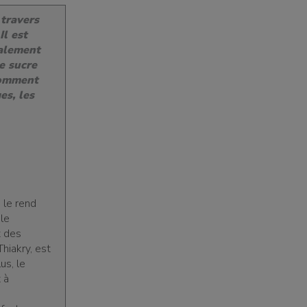
 travers
Il est
galement
e sucre
somment
es, les
 le rend
ale
t des
hiakry, est
us, le
 à