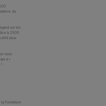
 100
ndance, du
regard sur les
râce à 2500
ciété plus
que vous
qui a «
 !
 la Fondation