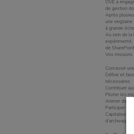
OVE a engagé
de gestion d
Après plusieu
une vingtaine 
à grande éche
Au sein de la
expérimenté, 
de SharePoint
Vos missions p
un bénévole
Concevoir une
Définir et fai
nécessaires
Contribuer au
Piloter les m
une famille
Animer des we
Participer ac
Capitaliser su
d’archivage