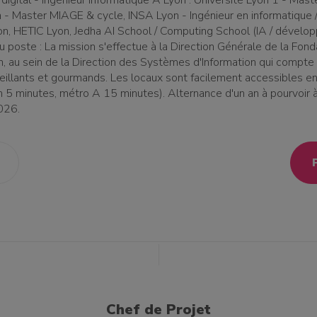
 digital - Ingénieur informatique A Lyon : Université Lyon 1 - Mas
 - Master MIAGE & cycle, INSA Lyon - Ingénieur en informatique /
on, HETIC Lyon, Jedha AI School / Computing School (IA / dével
u poste : La mission s'effectue à la Direction Générale de la Fon
n, au sein de la Direction des Systèmes d'Information qui comp
eillants et gourmands. Les locaux sont facilement accessibles en
5 minutes, métro A 15 minutes). Alternance d'un an à pourvoir à 
026.
Chef de Projet