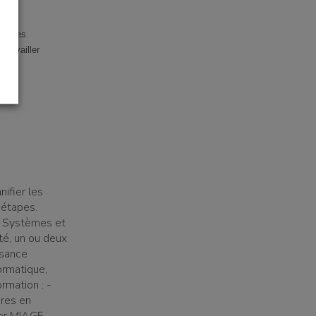
pagnées
travailler
nifier les
'étapes.
rs Systèmes et
té, un ou deux
ssance
ormatique,
rmation : -
ères en