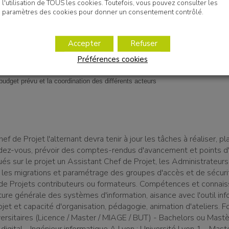
l'utilisation de TOUS les cookies. Toutefois, vous pouvez consulter les
paramètres des cookies pour donner un consentement contrôlé.
la conduite de projets des logiciels de dossier unique des personnes accom
e la conception à la mise en œuvre, le projet, en amenant différents acteurs à 
Accepter
Refuser
Préférences cookies
 la production, en temps et en heure, des livrables prévus
urez du bon déroulement du projet en cohérence avec les objectifs
budget prévu et la coordination des différents acteurs
ef de Projet l'alternant devra tenir à jour les tâches à réaliser, pla
dez-vous, prévoir des comptes-rendus d'avancement et points d
ués sur le projet un Assistant Chef de Projet, les Administrateu
les migrations et paramétrage des groupes d'accès et de sécuri
de Projets contributeurs ou formateurs. Compétences et connai
ture générale des systèmes d'information, aisance avec l'outil inf
jet et capacité d'organisation, pédagogie, animation d'ateliers. Fo
ersitaires (Licence / Master / MIAGE / BUT) - Bachelors ou Mast