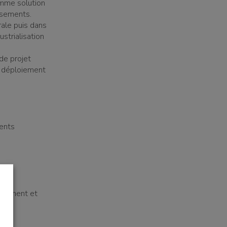
mme solution
ssements.
rale puis dans
strialisation
de projet
e déploiement
ments
assement et