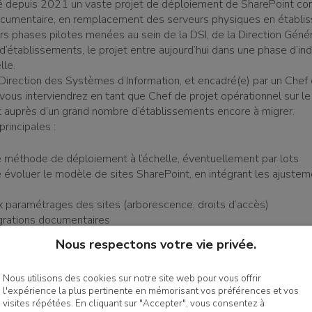
 depuis 2021 un vaste projet de déploiement de SharePoint co
ocumentaire, en remplacement des serveurs physiques en établi
rs phases pilotes menées au sein de la DSI, de la Direction Géné
d’établissements, le projet entre aujourd’hui dans une phase d’indu
lle.
 Direction des Systèmes d’Information, et encadré(e) par un Chef 
vous interviendrez en tant que Chef de projet opérationnel sur l
 auprès d’un grand nombre d’établissements encore à migrer.
rincipales :
 méthode de déploiement à l’échelle, éventuellement par lots
re évoluer le modèle de sites SharePoint, en intégrant les ajuste
x paramétrages des sites (arborescence, droits d’accès)
igrations documentaires
binaires, sessions de formation et actions de communication
Nous respectons votre vie privée.
tivement à la conduite du changement auprès des utilisateurs
r les retours d’expérience pour faire évoluer les politiques de cl
Nous utilisons des cookies sur notre site web pour vous offrir
l'expérience la plus pertinente en mémorisant vos préférences et vos
visites répétées. En cliquant sur "Accepter", vous consentez à