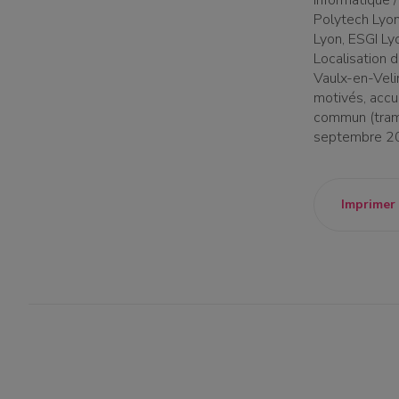
informatique /
Polytech Lyon
Lyon, ESGI Ly
Localisation d
Vaulx-en-Veli
motivés, accu
commun (tram 
septembre 2
Imprimer