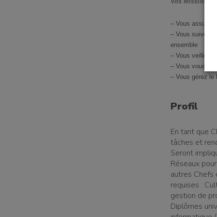
t à l'emploi
Vos Missions :
– Vous assurez 
– Vous suivez, d
ensemble
– Vous veillez à
un établissement
– Vous vous ass
– Vous gérez le 
Profil
un donateur
En tant que Ch
tâches et ren
Seront impliq
Réseaux pour 
candidature spontanée
autres Chefs 
requises : Cul
gestion de pro
Diplômes univ