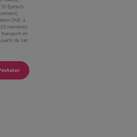
ter MIAGE,
 SI, Epitech
oppement)
dation OVE, à
te 20 membres
 transport en
partir du 1er
Postuler