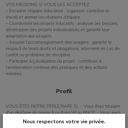
VOS MISSIONS, SI VOUS LES ACCEPTEZ :
– Encadrer l’équipe éducative : organiser, contrôler le
travail et animer les réunions d’équipe.
– Coordonner les projets éducatifs : analyser les besoins,
développer des projets individualisés et garantir leur
adaptation aux usagers.
– Assurer l’accompagnement des usagers : garantir le
respect de leurs droits et obligations, intervenir en cas de
conflit ou problème de discipline.
– Participer à l¿évaluation du projet : contribuer à
l’amélioration continue des pratiques et des actions
menées.
Profil
VOUS ÊTES NOTRE PERLE RARE SI : - Vous êtes titulaire
d'un diplôme de niveau II ou III inscrit au RNCP. - Vous avez
une expérience significative dans un rôle similaire, avec
Nous respectons votre vie privée.
des compétences en management et en coordination