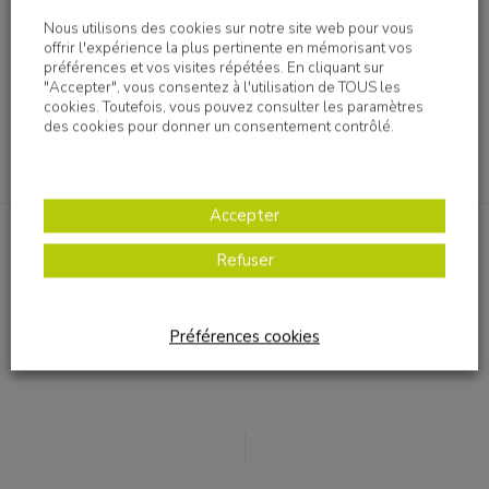
d'équipe. - Vous êtes autonome, réactif(ve), et doté(e)
Nous utilisons des cookies sur notre site web pour vous
d'une grande capacité d'écoute et de gestion des conflits.
offrir l'expérience la plus pertinente en mémorisant vos
préférences et vos visites répétées. En cliquant sur
"Accepter", vous consentez à l'utilisation de TOUS les
cookies. Toutefois, vous pouvez consulter les paramètres
Imprimer
des cookies pour donner un consentement contrôlé.
Postuler
Accepter
Refuser
CDI
Chef de service éducatif H/F
Préférences cookies
Dès que possible