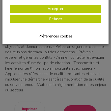
Planifier optimiser l'organisation du travail - Promouvoir,
développer et optimiser l'organisation de l'offre de service
Accepter
- Prendre, argumenter et motiver une décision dans le
Refuser
cadre des orientations définies - Participer à la dynamique
de communication interne et à la circulation de l'information
- Développer et entretenir les coopérations et
partenariats - Piloter des projets et Ieur mise en œuvre -
Préférences cookies
Accompagner et faciliter le changement - Manager par
objectifs et donner du sens - Préparer, organiser et animer
des réunions de travail ou des entretiens - Prévenir,
repérer et gérer les conflits - Animer, contrôler et évaluer
les activités d'une équipe de direction - Transmettre et
faire remonter l'information importante avec rigueur -
Appliquer les références de qualité existantes et savoir
impulser une démarche visant à l'amélioration de la qualité
du service rendu - Maîtriser la réglementation et les enjeux
du secteur
Imprimer